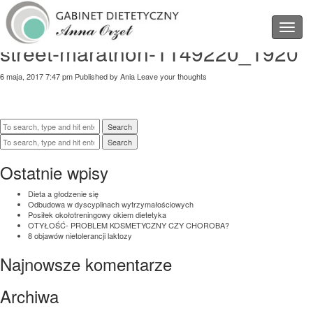
Latest Posts
street-marathon-1149220_1920
6 maja, 2017 7:47 pm
Published by
Ania
Leave your thoughts
Search
Search
Ostatnie wpisy
Dieta a głodzenie się
Odbudowa w dyscyplinach wytrzymałościowych
Posiłek okołotreningowy okiem dietetyka
OTYŁOŚĆ- PROBLEM KOSMETYCZNY CZY CHOROBA?
8 objawów nietolerancji laktozy
Najnowsze komentarze
Archiwa