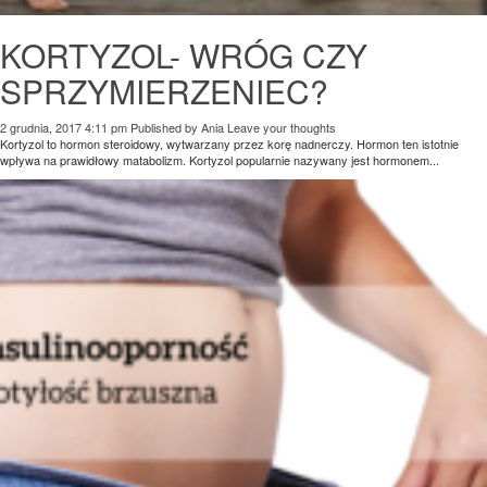
KORTYZOL- WRÓG CZY
SPRZYMIERZENIEC?
2 grudnia, 2017 4:11 pm
Published by
Ania
Leave your thoughts
Kortyzol to hormon steroidowy, wytwarzany przez korę nadnerczy. Hormon ten istotnie
wpływa na prawidłowy matabolizm. Kortyzol popularnie nazywany jest hormonem...