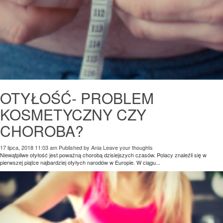
OTYŁOŚĆ- PROBLEM
KOSMETYCZNY CZY
CHOROBA?
17 lipca, 2018 11:03 am
Published by
Ania
Leave your thoughts
Niewątpliwe otyłość jest poważną chorobą dzisiejszych czasów. Polacy znaleźli się w
pierwszej piątce najbardziej otyłych narodów w Europie. W ciągu...