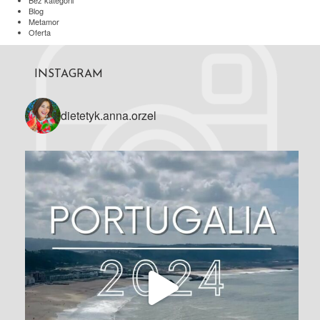
Bez kategorii
Blog
Metamor
Oferta
INSTAGRAM
dietetyk.anna.orzel