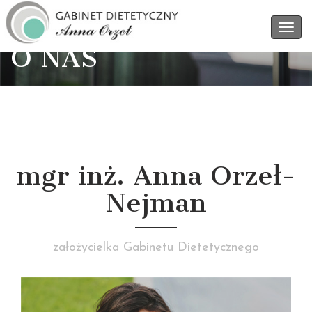
O NAS
mgr inż. Anna Orzeł-
Nejman
założycielka Gabinetu Dietetycznego