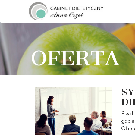
OFERTA
SY
DI
Psych
gabin
Oferu