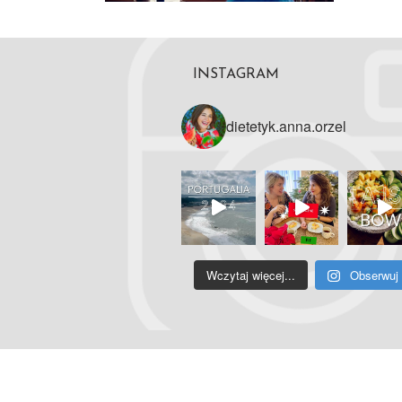
INSTAGRAM
dietetyk.anna.orzel
Wczytaj więcej...
Obserwuj 