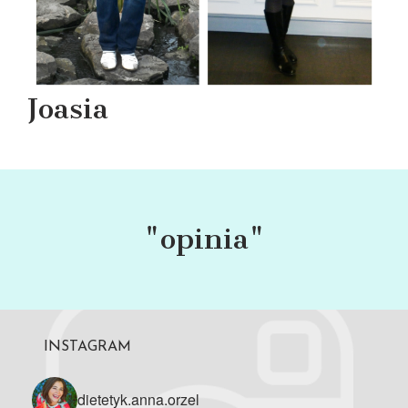
Joasia
"opinia"
INSTAGRAM
dietetyk.anna.orzel