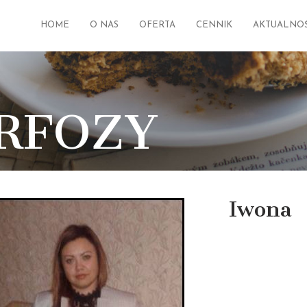
HOME
O NAS
OFERTA
CENNIK
AKTUALNOŚ
RFOZY
Iwona